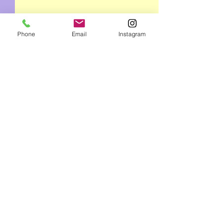
Phone
Email
Instagram
コメント
2026/7 2週目
2026/7月 3週目アート🎨
コメントを追加…