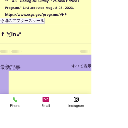
*¹　U.S. Geological Survey. "Volcano Hazards 
Program." Last accessed August 23, 2023. 
https://www.usgs.gov/programs/VHP
今週のアフタースクール
すべて表示
最新記事
Phone
Email
Instagram