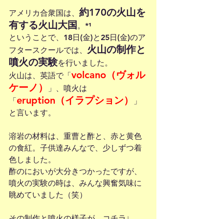
約170の火山を
アメリカ合衆国は、
有する火山大国
。*¹
ということで、18日(金)と25日(金)のア
火山の制作と
フタースクールでは、
噴火の実験
を行いました。
volcano（ヴォル
火山は、英語で「
ケーノ）
」、噴火は
eruption（イラプション）
「
」
と言います。
溶岩の材料は、重曹と酢と、赤と黄色
の食紅。子供達みんなで、少しずつ着
色しました。
酢のにおいが大分きつかったですが、
噴火の実験の時は、みんな興奮気味に
眺めていました（笑）
その制作と噴火の様子が、コチラ↓